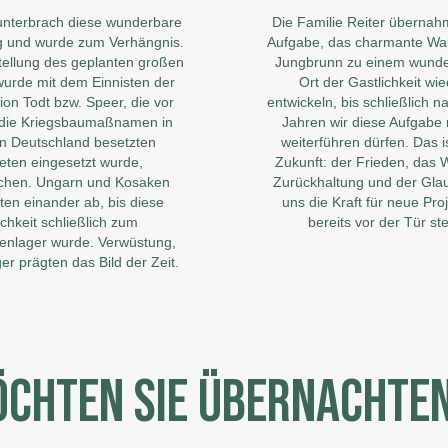
unterbrach diese wunderbare
Die Familie Reiter übernah
g und wurde zum Verhängnis.
Aufgabe, das charmante Wal
stellung des geplanten großen
Jungbrunn zu einem wund
rde mit dem Einnisten der
Ort der Gastlichkeit wi
ion Todt bzw. Speer, die vor
entwickeln, bis schließlich 
r die Kriegsbaumaßnamen in
Jahren wir diese Aufgabe
n Deutschland besetzten
weiterführen dürfen. Das i
eten eingesetzt wurde,
Zukunft: der Frieden, das W
chen. Ungarn und Kosaken
Zurückhaltung und der Gla
ten einander ab, bis diese
uns die Kraft für neue Proj
ichkeit schließlich zum
bereits vor der Tür st
nlager wurde. Verwüstung,
er prägten das Bild der Zeit.
CHTEN SIE ÜBERNACHTE