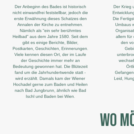
Der Anbeginn des Bades ist historisch
Der Krieg 
nicht einwandfrei feststellbar, jedoch die
Entwicklun
erste Erwähnung dieses Schatzes den
Die Fertig
Annalen der Kirche zu entnehmen.
Umbaus wu
Nämlich als "ein sehr berühmtes
Organisat
Heilbad" aus dem Jahre 1580. Seit dem
allem fü
gibt es einige Berichte, Bilder,
den vo
Postkarten, Geschichten, Erinnerungen.
Gebi
Viele kennen diesen Ort, der im Laufe
unterbro
der Geschichte immer mehr an
wechsel
Bedeutung gewonnen hat. Die Blütezeit
Örtl
fand um die Jahrhundertwende statt -
Gefangene
wird erzählt. Damals kam der Wiener
Leid, Hung
Hochadel gerne zum Baden und Heilen
nach Bad Jungbrunn, ähnlich wie Bad
Ischl und Baden bei Wien.
WO MÖ