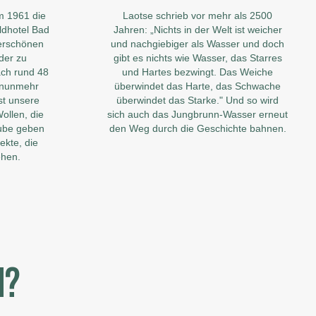
m 1961 die
Laotse schrieb vor mehr als 2500
dhotel Bad
Jahren: „Nichts in der Welt ist weicher
erschönen
und nachgiebiger als Wasser und doch
eder zu
gibt es nichts wie Wasser, das Starres
nach rund 48
und Hartes bezwingt. Das Weiche
 nunmehr
überwindet das Harte, das Schwache
st unsere
überwindet das Starke." Und so wird
ollen, die
sich auch das Jungbrunn-Wasser erneut
ube geben
den Weg durch die Geschichte bahnen.
ekte, die
ehen.
N?