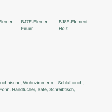
Element
BJ7E-Element
BJ8E-Element
Feuer
Holz
Kochnische, Wohnzimmer mit Schlafcouch,
Föhn, Handtücher, Safe, Schreibtisch,