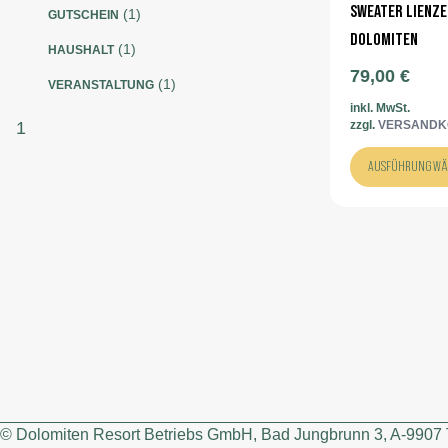
1
SWEATER LIENZ
1
GUTSCHEIN
Produkt
DOLOMITEN
1
1
HAUSHALT
Produkt
79,00
€
1
1
VERANSTALTUNG
Produkt
inkl. MwSt.
zzgl.
VERSANDK
1
AUSFÜHRUNG WÄ
© Dolomiten Resort Betriebs GmbH, Bad Jungbrunn 3, A-9907 