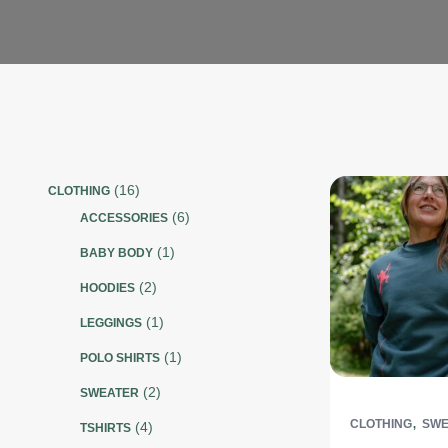
16
16
CLOTHING
Produkte
6
6
ACCESSORIES
Produkte
1
1
BABY BODY
Produkt
2
2
HOODIES
Produkte
1
1
LEGGINGS
Produkt
1
1
POLO SHIRTS
Produkt
2
2
SWEATER
Produkte
,
4
CLOTHING
SWE
4
TSHIRTS
Produkte